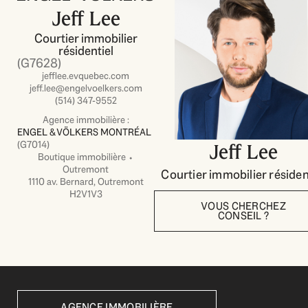
Jeff Lee
Courtier immobilier
résidentiel
(G7628)
jefflee.evquebec.com
jeff.lee@engelvoelkers.com
(514) 347-9552
Agence immobilière :
ENGEL & VÖLKERS MONTRÉAL
(G7014)
Jeff Lee
Boutique immobilière ⬩
Outremont
Courtier immobilier résiden
1110 av. Bernard, Outremont
H2V1V3
VOUS CHERCHEZ
CONSEIL ?
AGENCE IMMOBILIÈRE